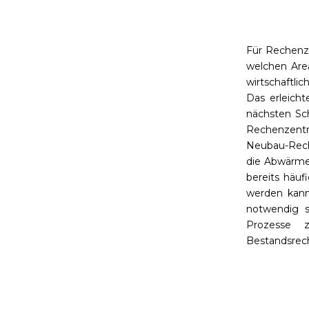
Für Rechenze
welchen Are
wirtschaftl
Das erleich
nächsten Sc
Rechenzentr
Neubau-Rech
die Abwärme
bereits häuf
werden kann.
notwendig 
Prozesse 
Bestandsrech