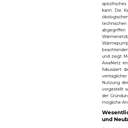
spezifische
kann. Die Ka
ökologische
technische
abgegriffe
Wärmenetzbe
Wärmepum
beachtenden 
und zeigt M
AwaNetz en
fokussiert 
vertraglich
Nutzung de
vorgestellt 
der Gründun
mögliche Ans
Wesentli
und Neub