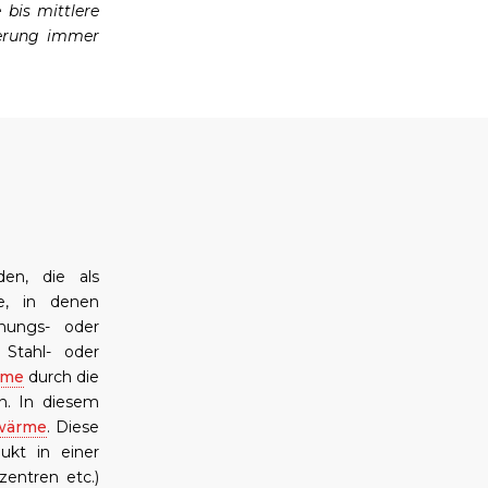
 bis mittlere
ierung immer
en, die als
e, in denen
knungs- oder
 Stahl- oder
rme
durch die
n. In diesem
wärme
. Diese
ukt in einer
entren etc.)