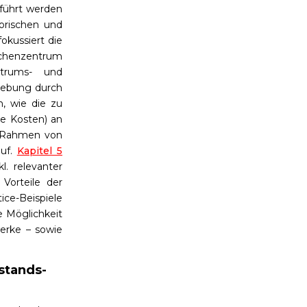
führt werden
torischen und
okussiert die
henzentrum
ntrums- und
hebung durch
, wie die zu
ne Kosten) an
m Rahmen von
auf.
Kapitel 5
. relevanter
 Vorteile der
ice-Beispiele
e Möglichkeit
erke – sowie
stands-