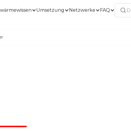
wärmewissen
Umsetzung
Netzwerke
FAQ
er