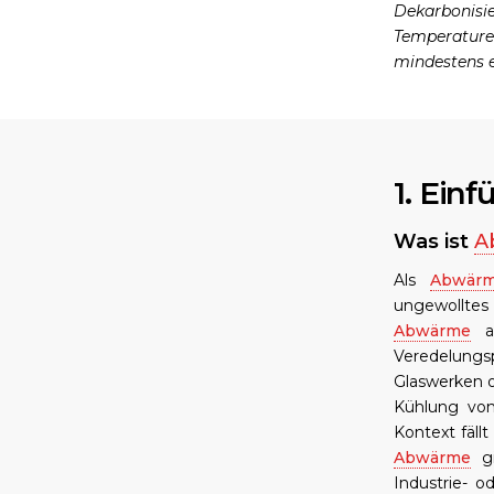
Dekarbonisie
Temperature
mindestens e
1. Ein
Was ist
A
Als
Abwär
ungewollte
Abwärme
an
Veredelungs
Glaswerken o
Kühlung von
Kontext fäl
Abwärme
gi
Industrie- 