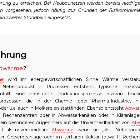
rung zu erreichen. Bei Neubaunetzen werden bereits niedrige
n vorgesehen, jedoch häufig aus Gründen der Risikominim
in zweites Standbein eingesetzt.
führung
bwärme
?
me
wird im energiewirtschaftlichen Sinne Wärme verstand
s Nebenprodukt in Prozessen entsteht. Typische Prozess
fällt, sind industrielle Produktionsprozesse bspw.in Troc
prozessen, die in der Chemie- oder Pharma-Industrie, in
der u.a. auch in Molkereien stattfinden. Ebenso entsteht
Abwä
 Rechenzentren oder in Abwasserkanälen oder in Kläranlage
lt ein besonderes Augenmerk auf die Unvermeidbarkeit von
Ab
lt als unvermeidbare
Abwärme
, wenn sie „als Nebenprod
oder Gewerbeanlage oder im tertiären Sektor (etwa IT-Rechenz