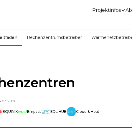
Projektinfos
Ab
eitfaden
Rechenzentrumsbetreiber
Wärmenetzbetreib
henzentren
3.03.2026
EQUINIX
Empact
EDL HUB
Cloud & Heat