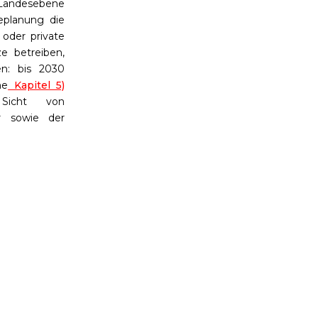
 Landesebene
eplanung die
oder private
e betreiben,
en: bis 2030
he
Kapitel 5)
 Sicht von
r sowie der