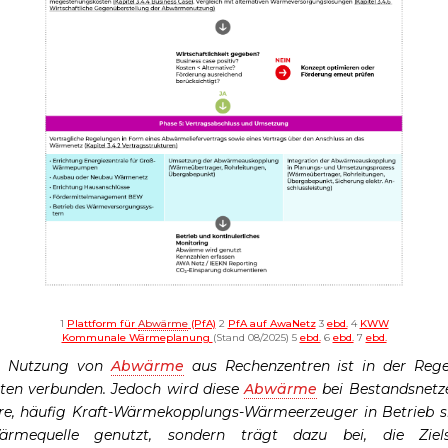
1
Plattform für
Abwärme
(PfA)
2
PfA auf AwaNetz
3
ebd.
4
KWW
Kommunale Wärmeplanung
(Stand 08/2025) 5
ebd.
6
ebd.
7
ebd.
 Nutzung von
Abwärme
aus Rechenzentren ist in der Reg
iten verbunden. Jedoch wird diese
Abwärme
bei Bestandsnetze
re, häufig Kraft-Wärmekopplungs-Wärmeerzeuger in Betrieb si
Wärmequelle genutzt, sondern trägt dazu bei, die Ziel