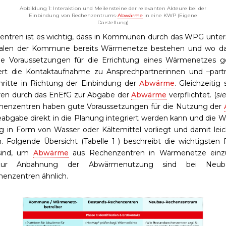
Abbildung 1: Interaktion und Meilensteine der relevanten Akteure bei der
Einbindung von Rechenzentrums-
Abwärme
in eine KWP (Eigene
Darstellung)
ntren ist es wichtig, dass in Kommunen durch das WPG unters
alen der Kommune bereits Wärmenetze bestehen und wo da
iche Voraussetzungen für die Errichtung eines Wärmenetzes g
tert die Kontaktaufnahme zu Ansprechpartnerinnen und –part
hritte in Richtung der Einbindung der
Abwärme
. Gleichzeitig
en durch das EnEfG zur Abgabe der
Abwärme
verpflichtet. (
si
enzentren haben gute Voraussetzungen für die Nutzung der
abgabe direkt in die Planung integriert werden kann und die
ig in Form von Wasser oder Kältemittel vorliegt und damit lei
 Folgende Übersicht (Tabelle 1 ) beschreibt die wichtigsten 
sind, um
Abwärme
aus Rechenzentren in Wärmenetze einzu
zur Anbahnung der Abwärmenutzung sind bei Neub
enzentren ähnlich.