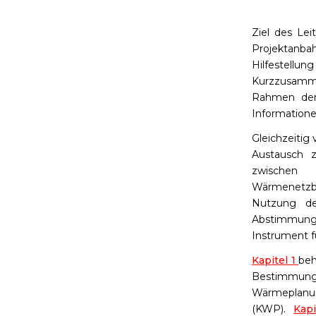
Ziel des Lei
Projektanb
Hilfestellu
Kurzzusamm
Rahmen der
Informatione
Gleichzeitig
Austausch z
zwischen 
Wärmenetzbe
Nutzung d
Abstimmung
Instrument f
Kapitel 1
beh
Bestimmunge
Wärmeplanu
(KWP).
Kapi