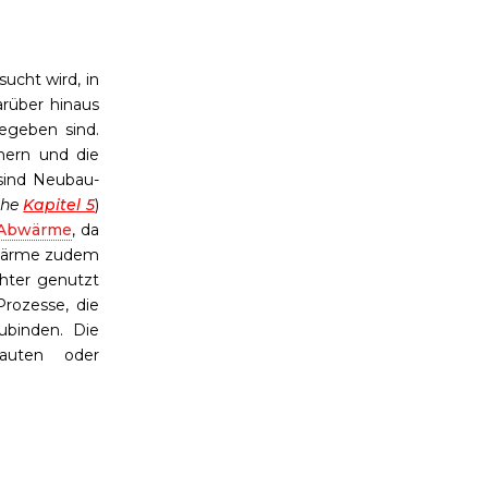
ucht wird, in
rüber hinaus
egeben sind.
nern und die
 sind Neubau-
ehe
Kapitel 5
)
Abwärme
, da
 Wärme zudem
chter genutzt
Prozesse, die
binden. Die
auten oder