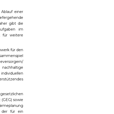
 Ablauf einer
iefergehende
her gibt die
Aufgaben im
 für weitere
nwerk für den
usammenspiel
ersorgern/
 nachhaltige
ndividuellen
rstützendes
gesetzlichen
 (GEG) sowie
ärmeplanung
 der für ein