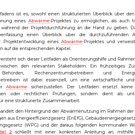
tfadens ist es, sowohl einen strukturierten Überblick über den
ahnung eines
Abwärme
-Projektes zu ermöglichen, als auch t
ng während der Projektdurchführung an die Hand zu geben. Da
enfassung einen Überblick über die durchzuführenden 
 Projektentwicklung eines
Abwärme
-Projektes und verweist
n auf die entsprechenden Kapitel.
 versteht sich dieser Leitfaden als Orientierungshilfe und Rahme
wischen den relevanten Stakeholdern. Ein frühzeitiges Z
Behörden, Rechenzentrumsbetreibern und Energiev
treibern ist dabei essenziell, um eine wirtschaftliche und
er
Abwärme
sicherzustellen. Der Leitfaden ersetzt keine i
en oder rechtlichen Prüfungen, sondern dient als unte
ür eine strukturierte Zusammenarbeit.
andelt den Hintergrund der Abwärmenutzung im Rahmen der 
n aus Energieeffizienzgesetz (EnEfG), Gebäudeenergiegesetz
ngsgesetz (WPG) und der daraus folgenden kommunalen W
tel 2
schließt mit einer konkreten Anleitung an, mithilfe