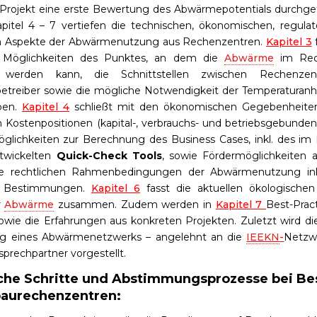
s Projekt eine erste Bewertung des Abwärmepotentials durchge
pitel 4 – 7 vertiefen die technischen, ökonomischen, regula
n Aspekte der Abwärmenutzung aus Rechenzentren.
Kapitel 3
f
n Möglichkeiten des Punktes, an dem die
Abwärme
im Rec
n werden kann, die Schnittstellen zwischen Rechenze
treiber sowie die mögliche Notwendigkeit der Temperaturan
pen.
Kapitel 4
schließt mit den ökonomischen Gegebenheiten
Kostenpositionen (kapital-, verbrauchs- und betriebsgebunde
öglichkeiten zur Berechnung des Business Cases, inkl. des i
twickelten
Quick-Check Tools
, sowie Fördermöglichkeiten 
die rechtlichen Rahmenbedingungen der Abwärmenutzung inkl
er Bestimmungen.
Kapitel 6
fasst die aktuellen ökologischen
r
Abwärme
zusammen. Zudem werden in
Kapitel 7
Best-Pract
sowie die Erfahrungen aus konkreten Projekten. Zuletzt wird di
g eines Abwärmenetzwerks – angelehnt an die
IEEKN
-
Netzw
prechpartner vorgestellt.
che Schritte und Abstimmungsprozesse bei Be
aurechenzentren: