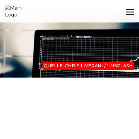
QUELLE: CHRIS LIVERANI / UNSPLASH
Jülich
Direkte Flüssigkeitskühlung